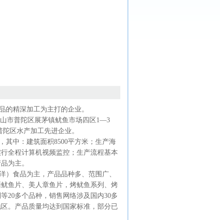
品的精深加工为主打的企业。
山市普陀区展茅镇鱿鱼市场四区1—3
普陀区水产加工先进企业。
米，其中：建筑面积8500平方米；生产海
实行全程计算机视频监控；生产流程基本
产品为主。
洋）食品为主，产品品种多、范围广、
撕鱿鱼片、美人章鱼片，烤鱿鱼系列、烤
20多个品种，销售网络涉及国内30多
地区。产品质量均达到国家标准，部分已