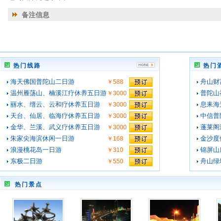
备注信息
热门线路
热门
海天佛国普陀山二日游
舟山财
￥588
温州雁荡山、楠溪江疗休养五日游
普陀山
￥3000
丽水、缙云、云和疗休养五日游
息耒海
￥3000
天台、仙居、临海疗休养五日游
中信普
￥3000
金华、兰溪、武义疗休养五日游
蓬莱阁
￥3000
朱家尖海滨休闲一日游
金沙度
￥168
浪漫桃花岛一日游
锦屏山
￥310
东极二日游
舟山绿
￥550
热门景点