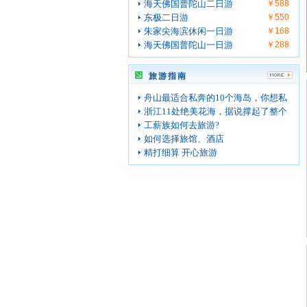
海天佛国普陀山二日游
￥588
东极二日游
￥550
朱家尖海滨休闲一日游
￥168
海天佛国普陀山一日游
￥288
旅游指南
舟山最适合私奔的10个海岛，你想私
浙江11处绝美花海，据说撑起了整个
工薪族如何去旅游?
如何选择旅馆、酒店
精打细算 开心旅游