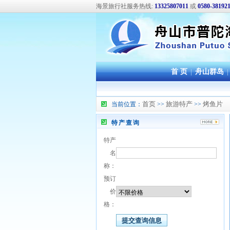
海景旅行社服务热线:
13325807011
或
0580-38192
首 页
|
舟山群岛
|
首页
旅游特产
烤鱼片
当前位置：
>>
>>
特产查询
特产
名
称：
预订
价
格：