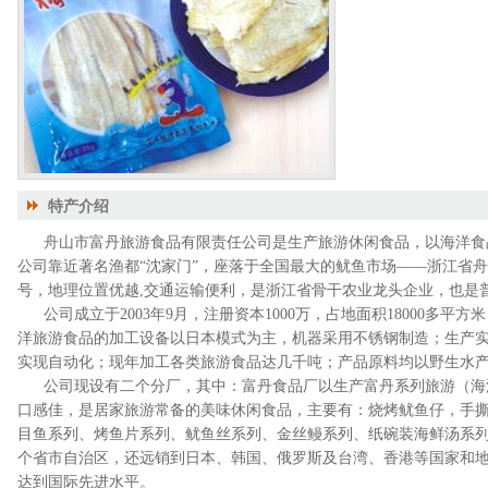
特产介绍
舟山市富丹旅游食品有限责任公司是生产旅游休闲食品，以海洋食
公司靠近著名渔都“沈家门”，座落于全国最大的鱿鱼市场——浙江省舟
号，地理位置优越,交通运输便利，是浙江省骨干农业龙头企业，也是
公司成立于2003年9月，注册资本1000万，占地面积18000多平方
洋旅游食品的加工设备以日本模式为主，机器采用不锈钢制造；生产
实现自动化；现年加工各类旅游食品达几千吨；产品原料均以野生水
公司现设有二个分厂，其中：富丹食品厂以生产富丹系列旅游（海
口感佳，是居家旅游常备的美味休闲食品，主要有：烧烤鱿鱼仔，手
目鱼系列、烤鱼片系列、鱿鱼丝系列、金丝鳗系列、纸碗装海鲜汤系列等
个省市自治区，还远销到日本、韩国、俄罗斯及台湾、香港等国家和
达到国际先进水平。