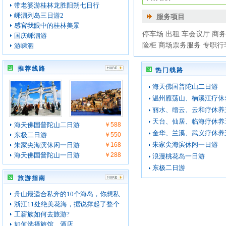
带老婆游桂林龙胜阳朔七日行
嵊泗列岛三日游2
服务项目
感官我眼中的桂林美景
停车场 出租 车会议厅 商
国庆嵊泗游
险柜 商场票务服务 专职行
游嵊泗
推荐线路
热门线路
海天佛国普陀山二日游
温州雁荡山、楠溪江疗休
丽水、缙云、云和疗休养
天台、仙居、临海疗休养
海天佛国普陀山二日游
￥588
金华、兰溪、武义疗休养
东极二日游
￥550
朱家尖海滨休闲一日游
朱家尖海滨休闲一日游
￥168
海天佛国普陀山一日游
￥288
浪漫桃花岛一日游
东极二日游
旅游指南
舟山最适合私奔的10个海岛，你想私
浙江11处绝美花海，据说撑起了整个
工薪族如何去旅游?
如何选择旅馆、酒店