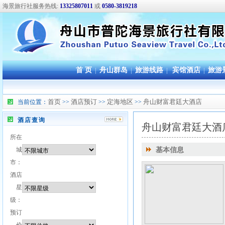
海景旅行社服务热线:
13325807011
或
0580-3819218
首 页
|
舟山群岛
|
旅游线路
|
宾馆酒店
|
旅游
首页
酒店预订
定海地区
舟山财富君廷大酒店
当前位置：
>>
>>
>>
酒店查询
舟山财富君廷大酒
所在
城
基本信息
市：
酒店
星
级：
预订