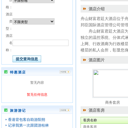
价
格：
酒店介绍
酒店
舟山财富君廷大酒店位于舟
类
邦臣国际酒店管理公司管理
型：
舟山财富君廷大酒店为您
酒店
独立的温控系统、分体式淋
名
上网、行政酒廊为行政楼
楼层的私人会所，彰显您
称：
酒店图片
特惠酒店
暂无内容
暂无任何信息
商务套房
酒店客房
旅游游记
香港背包客自助游阳朔
客房名称
记录我第一次跟团游桂林
商务客房