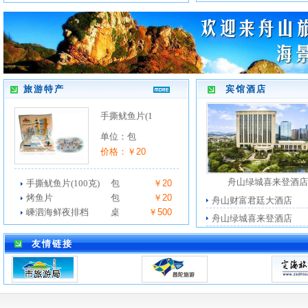
旅游特产
宾馆酒店
手撕鱿鱼片(1
单位：包
价格：￥20
舟山绿城喜来登酒店
手撕鱿鱼片(100克)
包
￥20
烤鱼片
包
￥20
舟山财富君廷大酒店
嵊泗海鲜夜排档
桌
￥500
舟山绿城喜来登酒店
友情链接