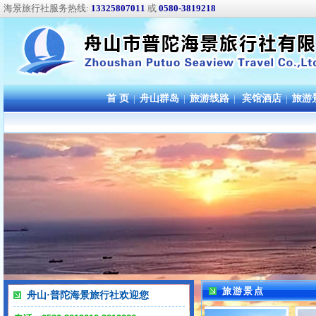
海景旅行社服务热线:
13325807011
或
0580-3819218
首 页
|
舟山群岛
|
旅游线路
|
宾馆酒店
|
旅游
旅游景点
舟山·普陀海景旅行社欢迎您