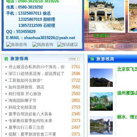
电话：0580-3819218 3819226
传真：0580-3819292
手机：13325807011 徐总
13325807019 邵经理
13857212599 石经理
QQ：553455829
沙滩
不肯去观音院
海岸牌坊
南
E-MAIL：shaohua3819226@yeah.net
桃花峪景区
沈家门
旅游指南
旅游线路
舟山最适合私奔的10个海岛，你
2761
北京双飞
浙江11处绝美花海，据说撑起了
2596
工薪族如何去旅游?
2722
如何选择旅馆、酒店
3582
温州雁荡
精打细算 开心旅游
2592
海南国际椰子节
2801
妈祖文化朝圣游
2753
夏季自驾游必备八大装备
2345
丽水、缙
专家教你夏季如何吃水果
2373
夏季出行三看三注意
2497
提醒：夏季旅游饮食三不要
2371