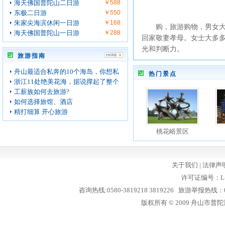
海天佛国普陀山二日游
￥588
东极二日游
￥550
朱家尖海滨休闲一日游
￥168
购，旅游购物，男女大不
海天佛国普陀山一日游
￥288
回家敬妻孝母。女士大多
光和判断力。
旅游指南
舟山最适合私奔的10个海岛，你想私
热门景点
浙江11处绝美花海，据说撑起了整个
工薪族如何去旅游?
如何选择旅馆、酒店
精打细算 开心旅游
桃花峪景区
关于我们
|
法律声
许可证编号：L-
咨询热线:0580-3819218 3819226 旅游举报热线：05
版权所有 © 2009 舟山市