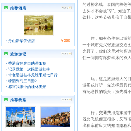
的过桥米线、泰国的榴莲
推荐酒店
去买才不会被“宰”。知道
饮料，这将节省几倍于自
住，如有条件在出游前可
舟山新华侨饭店
￥380
一个城市先买张旅游交通
光顾了，你们这里对常客该
旅游游记
住一间拥有席梦丝床的双
香港背包客自助游阳朔
记录我第一次跟团游桂林
带老婆游桂林龙胜阳朔七日行
玩，这是旅游最大的目的
嵊泗列岛三日游2
游图或打听：先选择最具
感官我眼中的桂林美景
有纪念性的镜头；预先看
推荐线路
行，交通费用是旅游中开
既比飞机便宜很多，又节
出租车前应大约知道路程