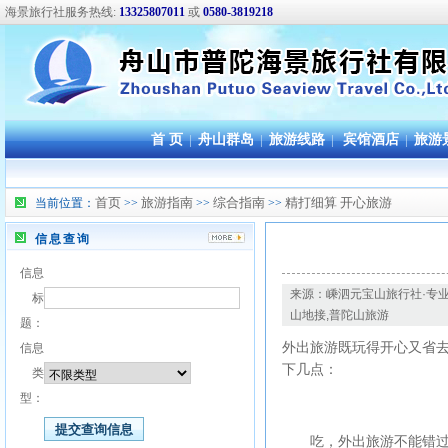
海景旅行社服务热线:
13325807011
或
0580-3819218
首 页
|
舟山群岛
|
旅游线路
|
宾馆酒店
|
旅游
首页
旅游指南
综合指南
精打细算 开心旅游
当前位置：
>>
>>
>>
信息查询
信息
来源：嵊泗元宝山旅行社·专业
标
山地接,普陀山旅游
题：
外出旅游既玩得开心又省去
信息
下几点：
类
型：
吃，外出旅游不能错过品