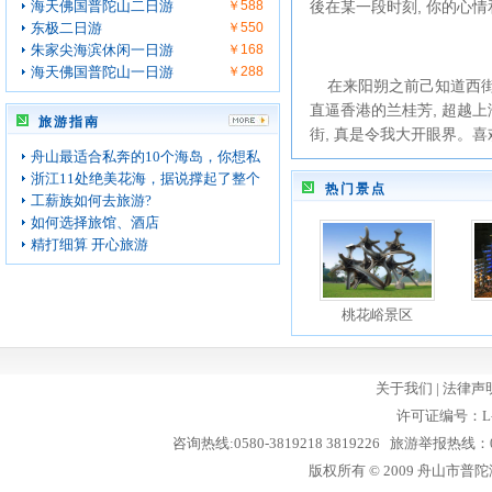
海天佛国普陀山二日游
￥588
後在某一段时刻, 你的心
东极二日游
￥550
朱家尖海滨休闲一日游
￥168
海天佛国普陀山一日游
￥288
在来阳朔之前己知道西街之
直逼香港的兰桂芳, 超越上
旅游指南
街, 真是令我大开眼界。
舟山最适合私奔的10个海岛，你想私
浙江11处绝美花海，据说撑起了整个
热门景点
工薪族如何去旅游?
如何选择旅馆、酒店
精打细算 开心旅游
桃花峪景区
关于我们
|
法律声
许可证编号：L-
咨询热线:0580-3819218 3819226 旅游举报热线：05
版权所有 © 2009 舟山市