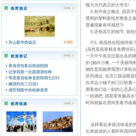
愧为当代真正的大学生!
推荐酒店
4.有环保之概念, 因其
透明的塑料胶纸把整套之备
普遍现象有何感想?)
5.还有其它的细节, 留给
舟山新华侨饭店
￥380
P.S. 我虽然在阳朔停留了
(虽然晨风客栈有免费供应)
一天中午有尝过最出名的啤
旅游游记
的 [她叫小黎, 一个美丽
香港背包客自助游阳朔
她吃是因她替我用计算机在
记录我第一次跟团游桂林
区内溜达, 在滨江路远眺其
带老婆游桂林龙胜阳朔七日行
在岸边小铺子的门口咬着一
嵊泗列岛三日游2
测着他们这一刻的心态及心
感官我眼中的桂林美景
一间酒吧, 因那里有极高水平
时间就躲在房间里看书或
推荐线路
这样看起来很没味道的所谓
出来旅游的人都怀有我同样