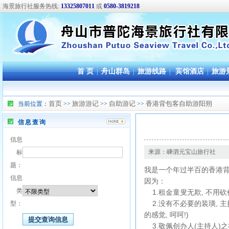
海景旅行社服务热线:
13325807011
或
0580-3819218
首 页
|
舟山群岛
|
旅游线路
|
宾馆酒店
|
旅游
首页
旅游游记
自助游记
香港背包客自助游阳朔
当前位置：
>>
>>
>>
信息查询
信息
来源：嵊泗元宝山旅行社
标
题：
我是一个年过半百的香港背包
信息
因为：
类
1.租金童叟无欺, 不用砍价
2.没有不必要的装璜, 
型：
的感觉, 呵呵!)
3.敬佩创办人(主持人)之