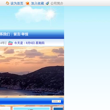
设为首页
加入收藏
公司简介
系我们
|
留言/举报
-2024年度舟山市本级及普陀区机关企事业单位职工疗休养承办旅行社
今天是：
8
月
6
日
星期四