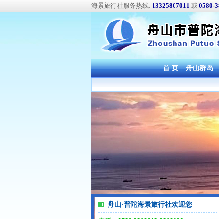
海景旅行社服务热线:
13325807011
或
0580-3
首 页
|
舟山群岛
|
舟山·普陀海景旅行社欢迎您