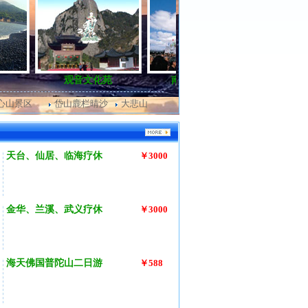
观音文化苑
南海观音铜像
东极 西福
心山景区
岱山鹿栏晴沙
大悲山
天台、仙居、临海疗休
￥3000
金华、兰溪、武义疗休
￥3000
海天佛国普陀山二日游
￥588