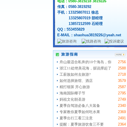
电话：0580-3819218 3819226
传真：0580-3819292
手机：13325807011 徐总
13325807019 邵经理
13857212599 石经理
QQ：553455829
嵊泗基湖沙滩
不肯去观音院
E-MAIL：shaohua3819226@yeah.net
旅游指南
舟山最适合私奔的10个海岛，你
2756
浙江11处绝美花海，据说撑起了
2588
工薪族如何去旅游?
2718
如何选择旅馆、酒店
3579
精打细算 开心旅游
2587
海南国际椰子节
2795
妈祖文化朝圣游
2749
夏季自驾游必备八大装备
2340
专家教你夏季如何吃水果
2369
夏季出行三看三注意
2491
提醒：夏季旅游饮食三不要
2364