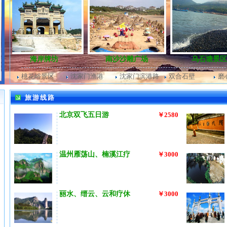
海岸牌坊
南沙沙雕广场
乌石塘景区
桃花峪景区
沈家门渔港
沈家门滨港路
双合石壁
磨
旅游线路
北京双飞五日游
￥2580
温州雁荡山、楠溪江疗
￥3000
丽水、缙云、云和疗休
￥3000