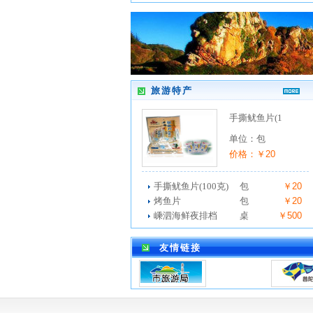
旅游特产
手撕鱿鱼片(1
单位：包
价格：￥20
手撕鱿鱼片(100克)
包
￥20
烤鱼片
包
￥20
嵊泗海鲜夜排档
桌
￥500
友情链接