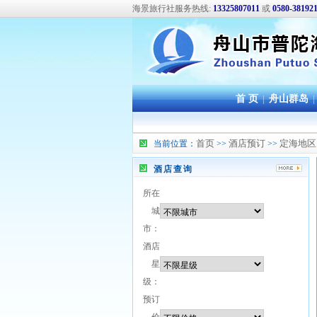
海景旅行社服务热线:
13325807011
或
0580-38192
首 页
|
舟山群岛
|
首页
酒店预订
定海地区
当前位置：
>>
>>
酒店查询
所在
城
市：
酒店
星
级：
预订