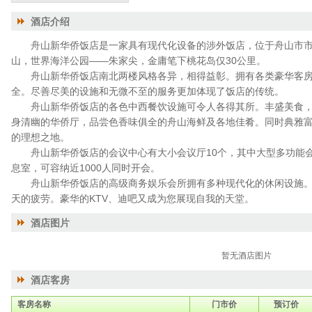
酒店介绍
舟山新华侨饭店是一家具有现代化设备的涉外饭店，位于舟山市市政
山，世界海洋公园——朱家尖，金庸笔下桃花岛仅30公里。
舟山新华侨饭店南北两楼风格各异，相得益彰。拥有各类豪华客房
全。尽善尽美的设施和无微不至的服务更加体现了饭店的传统。
舟山新华侨饭店的各色中西餐饮设施可令人各得其所。丰盛美食，
身清幽的华侨厅，品尝色香味俱全的舟山海鲜及各地佳肴。同时典雅
的理想之地。
舟山新华侨饭店的会议中心有大小会议厅10个，其中大型多功能会
息室，可容纳近1000人同时开会。
舟山新华侨饭店的高级商务娱乐会所拥有多种现代化的休闲设施。
天的疲劳。豪华的KTV、迪吧又成为您展现自我的天堂。
酒店图片
暂无酒店图片
酒店客房
客房名称
门市价
预订价