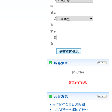
价
格：
酒店
类
型：
酒店
名
称：
特惠酒店
暂无内容
暂无任何信息
旅游游记
香港背包客自助游阳朔
记录我第一次跟团游桂林