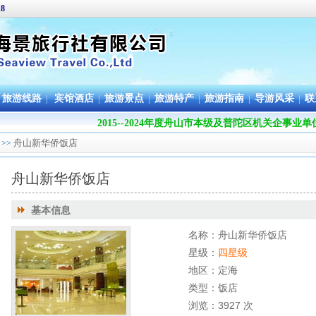
18
旅游线路
|
宾馆酒店
|
旅游景点
|
旅游特产
|
旅游指南
|
导游风采
|
联
2015--2024年度舟山市本级及普陀区机关企事业
舟山新华侨饭店
>>
舟山新华侨饭店
基本信息
名称：舟山新华侨饭店
星级：
四星级
地区：定海
类型：饭店
浏览：3927 次