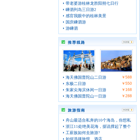
带老婆游桂林龙胜阳朔七日行
嵊泗列岛三日游2
感官我眼中的桂林美景
国庆嵊泗游
游嵊泗
推荐线路
海天佛国普陀山二日游
￥588
东极二日游
￥550
朱家尖海滨休闲一日游
￥168
海天佛国普陀山一日游
￥288
旅游指南
舟山最适合私奔的10个海岛，你想私
浙江11处绝美花海，据说撑起了整个
工薪族如何去旅游?
如何选择旅馆、酒店