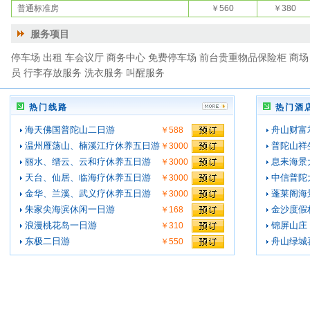
普通标准房
￥560
￥380
服务项目
停车场 出租 车会议厅 商务中心 免费停车场 前台贵重物品保险柜 商场
员 行李存放服务 洗衣服务 叫醒服务
热门线路
热门酒
海天佛国普陀山二日游
舟山财富
￥588
温州雁荡山、楠溪江疗休养五日游
普陀山祥
￥3000
丽水、缙云、云和疗休养五日游
息耒海景
￥3000
天台、仙居、临海疗休养五日游
中信普陀
￥3000
金华、兰溪、武义疗休养五日游
蓬莱阁海
￥3000
朱家尖海滨休闲一日游
金沙度假
￥168
浪漫桃花岛一日游
锦屏山庄
￥310
东极二日游
舟山绿城
￥550