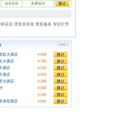
包含双份
免费提供
 鲜花店 理发美容室 票务服务 专职行李
店
君廷大酒店
￥498
生大酒店
￥780
大酒店
￥330
大酒店
￥450
景大酒店
￥288
村
￥280
￥280
喜来登酒店
￥680