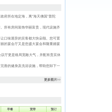
府所在地定海，离“海天佛国”普陀
。所有房间装饰华丽富贵，现代设施齐
让口味迥异的宾客都大快朵颐。您可置
富丽的宴会厅又是您盛大宴会和隆重婚宴
议厅更是格局宽敞大气，并配有贵宾休
完善的健身及洗浴设施，帮助您卸下一
更多图片>>
早餐
宽带
预订