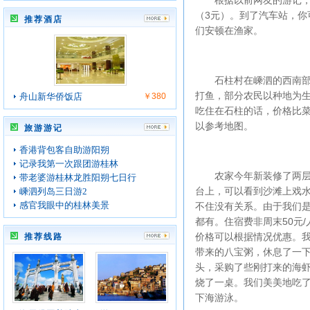
根据以前网友的游记，按
（3元）。到了汽车站，你
推荐酒店
们安顿在渔家。
石柱村在嵊泗的西南部。
打鱼，部分农民以种地为
舟山新华侨饭店
￥380
吃住在石柱的话，价格比
以参考地图。
旅游游记
香港背包客自助游阳朔
记录我第一次跟团游桂林
农家今年新装修了两层楼房
带老婆游桂林龙胜阳朔七日行
台上，可以看到沙滩上戏
嵊泗列岛三日游2
感官我眼中的桂林美景
不住没有关系。由于我们
都有。住宿费非周末50元/
价格可以根据情况优惠。
推荐线路
带来的八宝粥，休息了一下
头，采购了些刚打来的海
烧了一桌。我们美美地吃了
下海游泳。