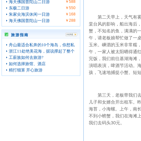
海天佛国普陀山二日游
￥588
东极二日游
￥550
朱家尖海滨休闲一日游
￥168
第二天早上，天气有雾，
海天佛国普陀山一日游
￥288
棠台风的影响，船出海后
蟹，不知名的鱼，满满的一
旅游指南
午，请老板娘帮忙做了一
玉米。嵊泗的玉米非常糯
舟山最适合私奔的10个海岛，你想私
浙江11处绝美花海，据说撑起了整个
午，一家人被太阳晒得通
工薪族如何去旅游?
完饭，我们前往基湖海滩，
如何选择旅馆、酒店
演唱表演，啤酒节活动。海
精打细算 开心旅游
孩，飞速地捕捉小蟹。短
第三天，老板带我们去海
儿子和女婿合开出租车。昨
海苔，小海螺。上午，南
不到小螃蟹，我们在海滩上
我们去码头30元。