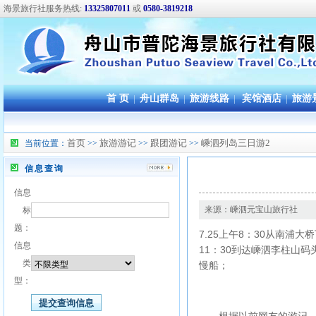
海景旅行社服务热线:
13325807011
或
0580-3819218
首 页
|
舟山群岛
|
旅游线路
|
宾馆酒店
|
旅游
首页
旅游游记
跟团游记
嵊泗列岛三日游2
当前位置：
>>
>>
>>
信息查询
信息
来源：嵊泗元宝山旅行社
标
题：
7.25上午8：30从南浦
信息
11：30到达嵊泗李柱山码
类
慢船；
型：