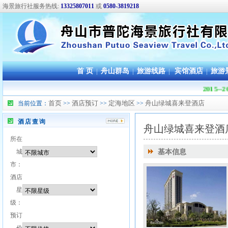
海景旅行社服务热线:
13325807011
或
0580-3819218
首 页
|
舟山群岛
|
旅游线路
|
宾馆酒店
|
旅游
2015
首页
酒店预订
定海地区
舟山绿城喜来登酒店
当前位置：
>>
>>
>>
酒店查询
舟山绿城喜来登酒
所在
城
基本信息
市：
酒店
星
级：
预订