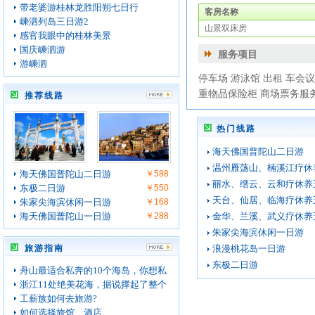
带老婆游桂林龙胜阳朔七日行
客房名称
嵊泗列岛三日游2
山景双床房
感官我眼中的桂林美景
国庆嵊泗游
服务项目
游嵊泗
停车场 游泳馆 出租 车会
重物品保险柜 商场票务服务
推荐线路
热门线路
海天佛国普陀山二日游
温州雁荡山、楠溪江疗休
海天佛国普陀山二日游
￥588
丽水、缙云、云和疗休养
东极二日游
￥550
天台、仙居、临海疗休养
朱家尖海滨休闲一日游
￥168
海天佛国普陀山一日游
￥288
金华、兰溪、武义疗休养
朱家尖海滨休闲一日游
旅游指南
浪漫桃花岛一日游
东极二日游
舟山最适合私奔的10个海岛，你想私
浙江11处绝美花海，据说撑起了整个
工薪族如何去旅游?
如何选择旅馆、酒店