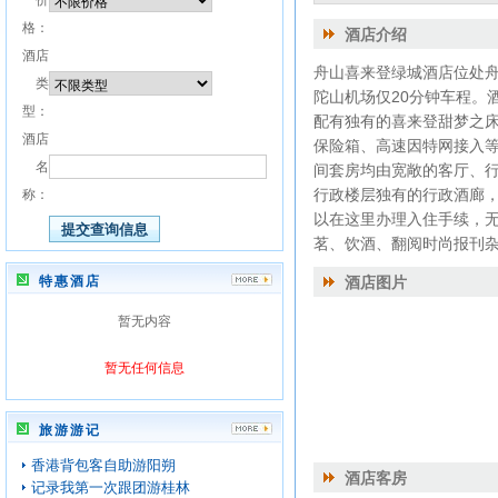
价
格：
酒店介绍
酒店
舟山喜来登绿城酒店位处
类
陀山机场仅20分钟车程。
型：
配有独有的喜来登甜梦之
酒店
保险箱、高速因特网接入等
名
间套房均由宽敞的客厅、
行政楼层独有的行政酒廊
称：
以在这里办理入住手续，
茗、饮酒、翻阅时尚报刊
特惠酒店
酒店图片
暂无内容
暂无任何信息
旅游游记
香港背包客自助游阳朔
酒店客房
记录我第一次跟团游桂林