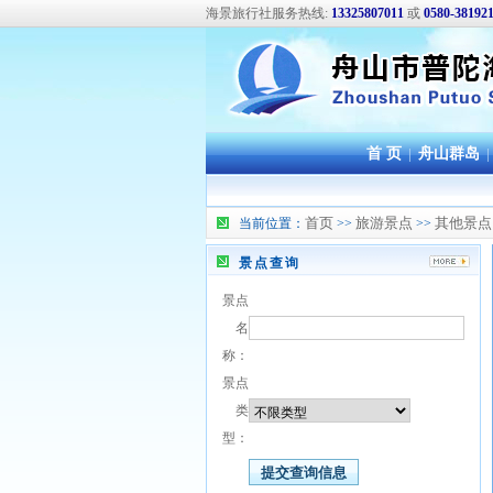
海景旅行社服务热线:
13325807011
或
0580-38192
首 页
|
舟山群岛
|
首页
旅游景点
其他景点
当前位置：
>>
>>
景点查询
景点
名
称：
景点
类
型：