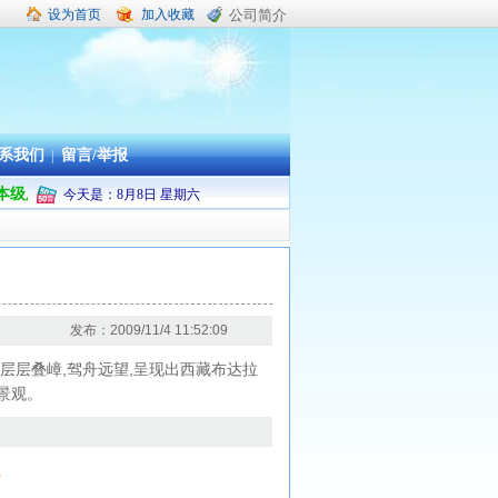
设为首页
加入收藏
公司简介
系我们
|
留言/举报
舟山市本级及普陀区机关企事业单位职工疗休养承办旅行社
今天是：
8
月
8
日
星期六
发布：2009/11/4 11:52:09
,层层叠嶂,驾舟远望,呈现出西藏布达拉
景观。
6