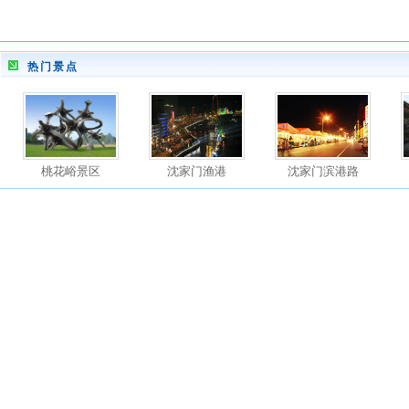
热门景点
桃花峪景区
沈家门渔港
沈家门滨港路