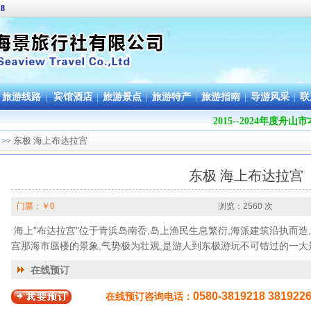
18
旅游线路
|
宾馆酒店
|
旅游景点
|
旅游特产
|
旅游指南
|
导游风采
|
联
2015--2024年度
东极 海上布达拉宫
>>
东极 海上布达拉宫
门票：￥0
浏览：2560 次
海上"布达拉宫"位于青浜岛南岙,岛上渔民生息繁衍,海派建筑沿执而造
宫那海市蜃楼的景象,气势极为壮观,是游人到东极游玩不可错过的一大
在线预订
0580-3819218 381922
在线预订咨询电话：