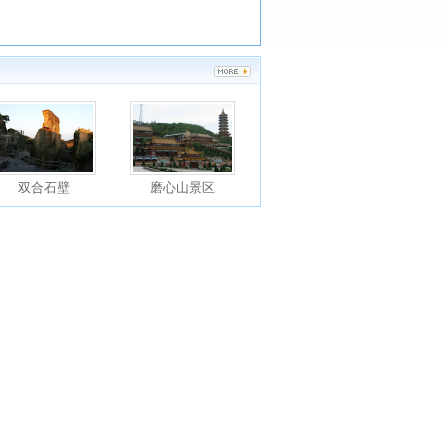
双合石壁
磨心山景区