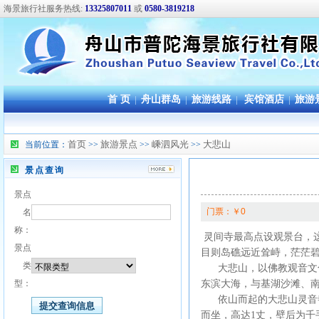
海景旅行社服务热线:
13325807011
或
0580-3819218
首 页
|
舟山群岛
|
旅游线路
|
宾馆酒店
|
旅游
首页
旅游景点
嵊泗风光
大悲山
当前位置：
>>
>>
>>
景点查询
景点
门票：￥0
名
称：
灵间寺最高点设观景台，这
景点
目则岛礁远近耸峙，茫茫
类
大悲山，以佛教观音文化
型：
东滨大海，与基湖沙滩、
依山而起的大悲山灵音寺
而坐，高达1丈，壁后为千