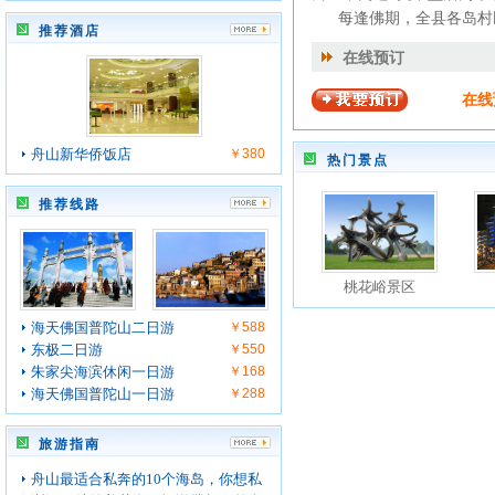
每逢佛期，全县各岛村民
推荐酒店
在线预订
在线
舟山新华侨饭店
￥380
热门景点
推荐线路
桃花峪景区
海天佛国普陀山二日游
￥588
东极二日游
￥550
朱家尖海滨休闲一日游
￥168
海天佛国普陀山一日游
￥288
旅游指南
舟山最适合私奔的10个海岛，你想私